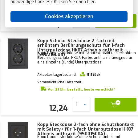
notwendige Cookies? Klicken Sie dann
hier
.
Vor 21 Uhr bestellt, heute verschickt*
Cookies akzeptieren
11,76
Kopp Schuko-Steckdose 2-fach mit
erhöhtem Berührungsschutz für 1-fach
Unterputzdose HK07 Athenis anthrazit
Kopp Doppelsteckdose mit Schutzkontakt und erhöhtem
(940215003)
Berührungsschutz, HK07, Farbe: anthrazit. Geeignet für
eine einzelne (runde) Unterputzdose.
Aktueller Lagerbestand:
5 Stück
Voraussichtliche Lieferzeit:
Vor 21 Uhr bestellt, heute verschickt*
12,24
Kopp Steckdose 2-fach ohne Schutzkontakt
mit Safety+ für 1-fach Unterputzdose HK07
Athenis anthrazit (950015004)
Kopp Doppelsteckdose ohne Schutzkontakt mit