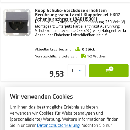
Kopp Schuko-Steckdose erhöhtem
Berührungsschutz mit Klappdeckel HK07
Athenis anthrazit (940115001)
Nennstrom: 16 Ampère (A) Nennspannung: 250 Volt (V)
Montageart: Unterputz Farbe: anthrazit Ausführung:
Schutzkontaktsteckdose CEE 7/3 (Typ F) Halogenfrei: Ja
Anzahl der Einheiten: 1 Abschließbar: Nein Mi ...
Aktueller Lagerbestand:
0 Stück
Voraussichtliche Lieferzeit:
1-2 Wochen
9,53
Kopp Schuko-Steckdose 2-fach für 1-fach
Unterputzdose HK07 Athenis anthrazit
Wir verwenden Cookies
(929515007)
Kopp Doppelsteckdose mit Schutzkontakt, HK07, Farbe:
anthrazit. Geeignet für eine einzelne (runde)
Um Ihnen das bestmögliche Erlebnis zu bieten,
Unterputzdose.
verwenden wir Cookies für Websiteanalysen und
(personalisierte) Werbung. Weitere Informationen finden
Aktueller Lagerbestand:
26 Stück
Sie in unserer
Datenschutzerklärung
. Möchten Sie nur
Voraussichtliche Lieferzeit: