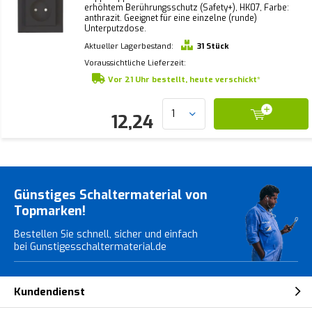
erhöhtem Berührungsschutz (Safety+), HK07, Farbe:
anthrazit. Geeignet für eine einzelne (runde)
Unterputzdose.
Aktueller Lagerbestand:
31 Stück
Voraussichtliche Lieferzeit:
Vor 21 Uhr bestellt, heute verschickt*
12,24
Günstiges Schaltermaterial von
Topmarken!
Bestellen Sie schnell, sicher und einfach
bei Gunstigesschaltermaterial.de
Kundendienst