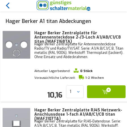
Hager Berker A1 titan Abdeckungen
Hager Berker Zentralplatte für
Antennensteckdose 2-/3-Loch A1/A8/C1/C8
titan (WAF1168TA)
Hager Berker Zentralplatte für Antennensteckdose
Radio/TV und Radio/TV/SAT. Serie: A.1/A.8/C.1/C.8, Titan
metallic (RAL 9006). Werkstoff: Thermoplast (lackiert).
Ohne Einsatz und Abdeckrahmen.
Aktueller Lagerbestand:
0 Stück
Voraussichtliche Lieferzeit:
1-2 Wochen
10,16
Hager Berker Zentralplatte RJ45 Netzwerk-
Anschlussdose 1-fach A1/A8/C1/C8 titan
(WAF1107TA)
Hager Berker Zentralplatte für RJ45-Datendose. Serie:
A.1/A.8/C.1/C.8, Titan metallic (RAL 9006). Werkstoff: