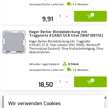
Voraussichtliche Lieferzeit:
1-2 Wochen
9,91
Hager Berker Blindabdeckung mit
Tragplatte A1/A8/C1/C8 titan (WAF1001TA)
Hager Berker Blindabdeckung inkl. Tragplatte,
A.1/A.8/C.1/C.8, Titan metallic (RAL 9006). Werkstoff:
Thermoplast (lackiert). Ohne Krallenbefestigung. Ohne
Abdeckrahmen.
Aktueller Lagerbestand:
0 Stück
Voraussichtliche Lieferzeit:
1-2 Wochen
18,50
Hager Berker Zentralplatte mit Kabelauslass
ohne Einsatz A1/A8/C1/C8 Titan
Wir verwenden Cookies
(WAF4400TA)
Hager Berker Zentralplatte mit Kabelauslass ohne