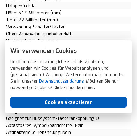
Halogenfrei: Ja
Höhe: 54,9 Millimeter (mm)
Tiefe: 22 Millimeter (mm)
Verwendung: Schalter/Taster
Oberflächenschutz: unbehandelt
Werkstoffgüte: Duroplast
Werkstoff: Kunststoff
Wir verwenden Cookies
Befestigungsart: Klemmbefestigung
Um Ihnen das bestmögliche Erlebnis zu bieten,
Aufdruck/Kennzeichnung: ohne
verwenden wir Cookies für Websiteanalysen und
Kontrollfenster/Lichtauslass: Nein
(personalisierte) Werbung. Weitere Informationen finden
RAL-Nummer (ähnlich): 9010
Sie in unserer
Datenschutzerklärung
. Möchten Sie nur
Schlagfestigkeit: IK02
notwendige Cookies? Klicken Sie dann
hier
.
Mit Beschriftungsfeld: Nein
Mit austauschbarer Linse/Symbol: Nein
Cookies akzeptieren
Ausführung der Oberfläche: glänzend
Geeignet für Schutzart (IP): IP20
Geeignet für Bussystem-Tasterankopplung: Ja
Abtastbares Symbol/barrierefrei: Nein
Antibakterielle Behandlung: Nein