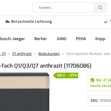
Blitzschnelle Lieferung
Busch-Jaeger
Berker
JUNG
PEHA
Kopp
r Q1
Q1 anthrazit
Abdeckungen
Zentralplatte Modular Jack
1-fach Q1/Q3/Q7 anthrazit (11706086)
SALE
-53%
Vor 21 U
heute versc
SKU:
117060