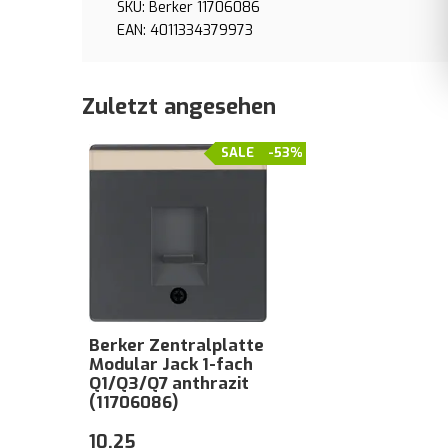
SKU: Berker 11706086
EAN: 4011334379973
Zuletzt angesehen
SALE
-53%
Berker Zentralplatte
Modular Jack 1-fach
Q1/Q3/Q7 anthrazit
(11706086)
10,25