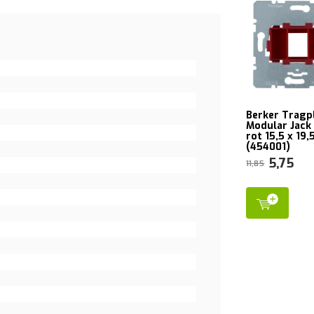
Berker Tragp
Modular Jack 
rot 15,5 x 1
(454001)
5,75
11,85