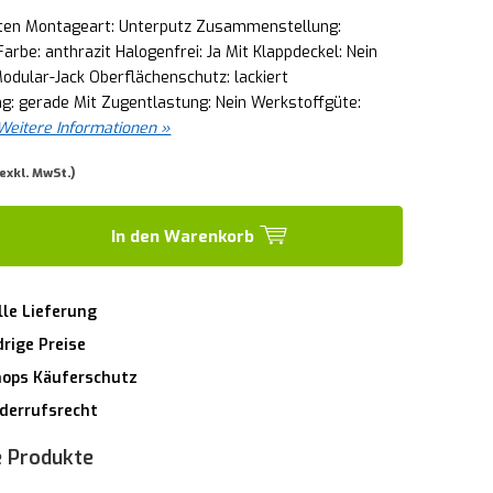
ten Montageart: Unterputz Zusammenstellung:
Farbe: anthrazit Halogenfrei: Ja Mit Klappdeckel: Nein
odular-Jack Oberflächenschutz: lackiert
g: gerade Mit Zugentlastung: Nein Werkstoffgüte:
Weitere Informationen »
 exkl. MwSt.)
In den Warenkorb
lle Lieferung
rige Preise
hops Käuferschutz
derrufsrecht
 Produkte