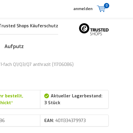
0
anmelden
Trusted Shops Käuferschutz
Aufputz
 1-fach Q1/Q3/Q7 anthrazit (11706086)
hr bestellt,
Aktueller Lagerbestand:
hickt*
3 Stück
86
EAN:
4011334379973