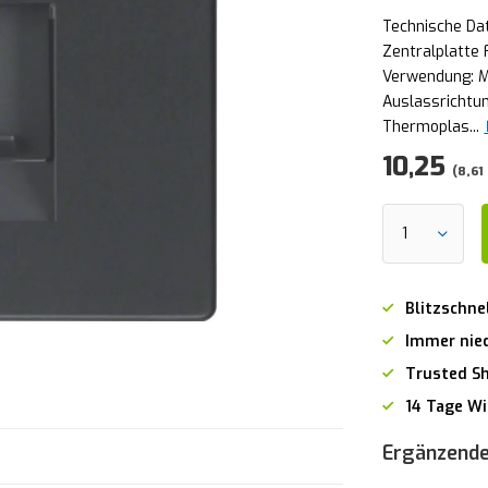
Technische Da
Zentralplatte 
Verwendung: M
Auslassrichtun
Thermoplas...
10,25
(8,61
Blitzschne
Immer nied
Trusted S
14 Tage Wi
Ergänzende