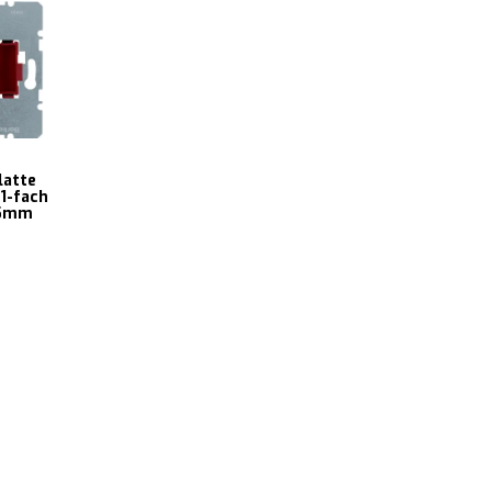
latte
1-fach
9,5mm