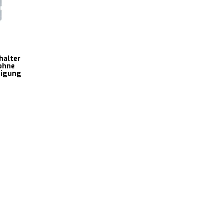
halter
ohne
tigung