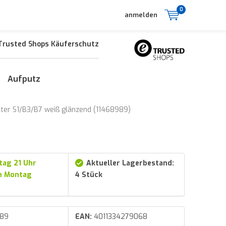
0
anmelden
Trusted Shops Käuferschutz
Aufputz
lter S1/B3/B7 weiß glänzend (11468989)
tag 21 Uhr
Aktueller Lagerbestand:
am Montag
4 Stück
989
EAN:
4011334279068