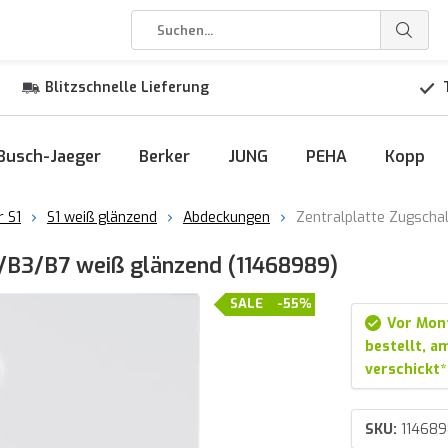
Blitzschnelle Lieferung
Busch-Jaeger
Berker
JUNG
PEHA
Kopp
r S1
S1 weiß glänzend
Abdeckungen
Zentralplatte Zugscha
1/B3/B7 weiß glänzend (11468989)
SALE
-55%
Vor Mon
bestellt, 
verschickt*
SKU:
11468