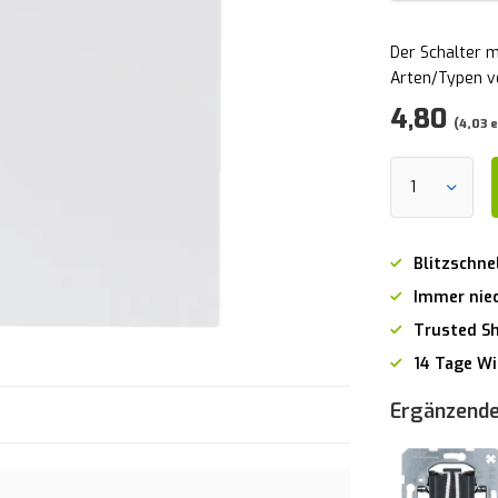
Der Schalter 
Arten/Typen v
4,80
(4,03 
Blitzschne
Immer nied
Trusted S
14 Tage Wi
Ergänzende