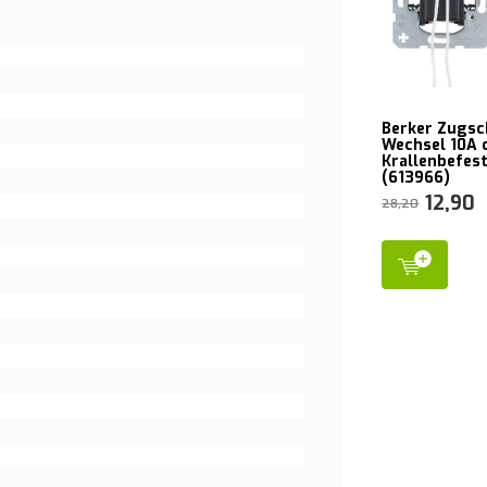
Berker Zugsc
Wechsel 10A 
Krallenbefes
(613966)
12,90
28,20