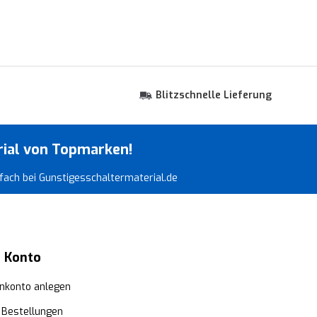
Blitzschnelle Lieferung
rial von Topmarken!
infach bei Gunstigesschaltermaterial.de
 Konto
nkonto anlegen
 Bestellungen