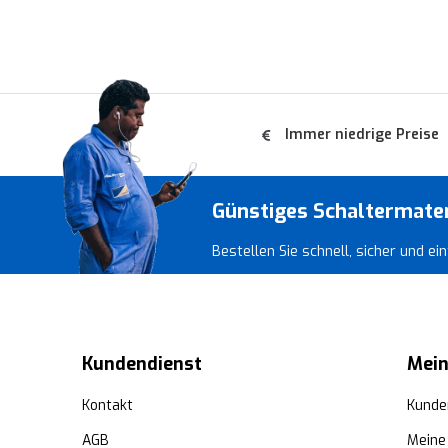
Immer niedrige Preise
Günstiges Schaltermate
Bestellen Sie schnell, sicher und e
Kundendienst
Mein
Kontakt
Kunde
AGB
Meine