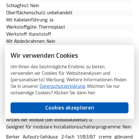
Schlagfest: Nein
Oberflächenschutz: unbehandelt
Mit Kabeleinführung: Ja
Werkstoffgüte: Thermoplast
Werkstoff: Kunststoff
Mit Abdeckrahmen: Nein
Montagerichtung: horizontal und vertikal
Wir verwenden Cookies
RAL-Nummer (ähnlich): 1013
Schutzart (IP): IP20
Um Ihnen das bestmögliche Erlebnis zu bieten,
Transparent: Nein
verwenden wir Cookies für Websiteanalysen und
Ausführung der Oberfläche: glänzend
(personalisierte) Werbung. Weitere Informationen finden
Mit Verschraubungseinführung: Nein
Sie in unserer
Datenschutzerklärung
. Möchten Sie nur
Mit Kanaleinführung: Ja
notwendige Cookies? Klicken Sie dann
hier
.
Gerätebreite: 154 Millimeter (mm)
Gerätehöhe: 83 Millimeter (mm)
Cookies akzeptieren
Gerätetiefe: 42 Millimeter (mm)
Anzahl der Module (bei Modulbauweise): 0
Geeignet für modulare Installationsschalterprogramme: Nein
Berker Aufputz-Gehäuse 2-fach S1/B3/B7 creme glänzend