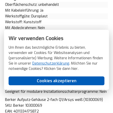
Oberflächenschutz: unbehandelt
Mit Kabeleinführung: Ja
Werkstoffgüte: Duroplast
Werkstoff: Kunststoff
Mit Abdeckrahmen: Nein
Montagerichtung: horizontal und vertikal
Wir verwenden Cookies
RAL-Nummer (ähnlich): 9010
Schutzart (IP): IP20
Um Ihnen das bestmögliche Erlebnis zu bieten,
Transparent: Nein
verwenden wir Cookies für Websiteanalysen und
Ausführung der Oberfläche: glänzend
(personalisierte) Werbung. Weitere Informationen finden
Mit Verschraubungseinführung: Nein
Sie in unserer
Datenschutzerklärung
. Möchten Sie nur
Mit Kanaleinführung: Ja
notwendige Cookies? Klicken Sie dann
hier
.
Gerätebreite: 155 Millimeter (mm)
Gerätehöhe: 85 Millimeter (mm)
Cookies akzeptieren
Gerätetiefe: 35 Millimeter (mm)
Geeignet für modulare Installationsschalterprogramme: Nein
Berker Aufputz-Gehäuse 2-fach Q1/Arsys weiß (10300069)
SKU: Berker 10300069
EAN: 4011334175872