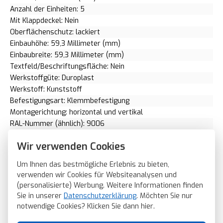
Anzahl der Einheiten: 5
Mit Klappdeckel: Nein
Oberflächenschutz: lackiert
Einbauhöhe: 59,3 Millimeter (mm)
Einbaubreite: 59,3 Millimeter (mm)
Textfeld/Beschriftungsfläche: Nein
Werkstoffgüte: Duroplast
Werkstoff: Kunststoff
Befestigungsart: Klemmbefestigung
Montagerichtung: horizontal und vertikal
RAL-Nummer (ähnlich): 9006
Schlagfestigkeit: IK02
Wir verwenden Cookies
Schutzart (IP): IP20
Geeignet für Unterflurkanaldose: Nein
Um Ihnen das bestmögliche Erlebnis zu bieten,
Transparent: Nein
verwenden wir Cookies für Websiteanalysen und
Ausführung der Oberfläche: matt
(personalisierte) Werbung. Weitere Informationen finden
Geeignet für Geräteeinbaukanal: Ja
Sie in unserer
Datenschutzerklärung
. Möchten Sie nur
Geeignet für Unterputz-Installation: Ja
notwendige Cookies? Klicken Sie dann
hier
.
Flächenbündige Ausführung: Nein