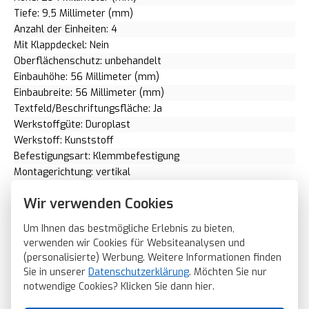
Tiefe: 9,5 Millimeter (mm)
Anzahl der Einheiten: 4
Mit Klappdeckel: Nein
Oberflächenschutz: unbehandelt
Einbauhöhe: 56 Millimeter (mm)
Einbaubreite: 56 Millimeter (mm)
Textfeld/Beschriftungsfläche: Ja
Werkstoffgüte: Duroplast
Werkstoff: Kunststoff
Befestigungsart: Klemmbefestigung
Montagerichtung: vertikal
RAL-Nummer (ähnlich): 1013
Wir verwenden Cookies
Schlagfestigkeit: IK02
Schutzart (IP): IP20
Um Ihnen das bestmögliche Erlebnis zu bieten,
Geeignet für Unterflurkanaldose: Nein
verwenden wir Cookies für Websiteanalysen und
Transparent: Nein
(personalisierte) Werbung. Weitere Informationen finden
Ausführung der Oberfläche: glänzend
Sie in unserer
Datenschutzerklärung
. Möchten Sie nur
Geeignet für Geräteeinbaukanal: Ja
notwendige Cookies? Klicken Sie dann
hier
.
Geeignet für Unterputz-Installation: Ja