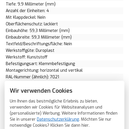
Tiefe: 9,9 Millimeter (mm)
Anzahl der Einheiten: 4
Mit Klappdeckel: Nein
Oberflächenschutz: lackiert
Einbauhöhe: 59,3 Millimeter (mm)
Einbaubreite: 59,3 Millimeter (mm)
Textfeld/Beschriftungsfläche: Nein
Werkstoffgüte: Duroplast
Werkstoff: Kunststoff
Befestigungsart: Klemmbefestigung
Montagerichtung: horizontal und vertikal
RAL-Nummer (ähnlich): 7021
Schlagfestigkeit: IK02
Wir verwenden Cookies
Schutzart (IP): IP20
Geeignet für Unterflurkanaldose: Nein
Um Ihnen das bestmögliche Erlebnis zu bieten,
Transparent: Nein
verwenden wir Cookies für Websiteanalysen und
Ausführung der Oberfläche: matt
(personalisierte) Werbung. Weitere Informationen finden
Geeignet für Geräteeinbaukanal: Ja
Sie in unserer
Datenschutzerklärung
. Möchten Sie nur
Geeignet für Unterputz-Installation: Ja
notwendige Cookies? Klicken Sie dann
hier
.