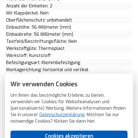
Anzahl der Einheiten: 2
Mit Klappdeckel: Nein
Oberflächenschutz: unbehandelt
Einbauhöhe: 56 Millimeter (mm)
Einbaubreite: 56 Millimeter (mm)
Textfeld/Beschriftungsfläche: Nein
Werkstoffgüte: Thermoplast
Werkstoff: Kunststoff
Befestigungsart: Klemmbefestigung
Montagerichtung: horizontal und vertikal
RAL-Nummer (ähnlich): 9010
Wir verwenden Cookies
Schlagfestigkeit: IK05
Schutzart (IP): IP20
Um Ihnen das bestmögliche Erlebnis zu bieten,
Geeignet für Unterflurkanaldose: Nein
verwenden wir Cookies für Websiteanalysen und
Transparent: Nein
(personalisierte) Werbung. Weitere Informationen finden
Ausführung der Oberfläche: matt
Sie in unserer
Datenschutzerklärung
. Möchten Sie nur
Geeignet für Geräteeinbaukanal: Ja
notwendige Cookies? Klicken Sie dann
hier
.
Geeignet für Unterputz-Installation: Ja
Flächenbündige Ausführung: Nein
Cookies akzeptieren